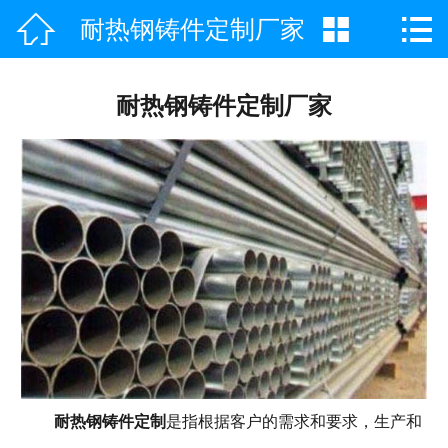



耐热钢铸件定制厂家
网站首页

公司简介
耐热钢铸件定制厂家
产品中心
新闻咨询
工程案例
荣誉资质
联系我们
耐热钢铸件定制
是指根据客户的需求和要求，生产和