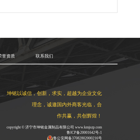
荣誉资质
联系我们
坤铭以诚信，创新，求实，超越为企业文化
理念，诚邀国内外商客光临，合
作共赢，共创辉煌！
copyright © 济宁市坤铭金属制品有限公司 www.kmjszp.com
鲁ICP备20001642号-1
鲁公安网备37082802000216号